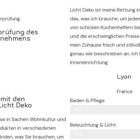
Licht Deko ist meine Rettung i
rprüfung
das, was ich brauche, um jede
von schicken Küchenhelfern bi
rüfung des
und die erschwinglichen Preis
rnehmens
mein Zuhause frisch und stilvo
genau wie beschrieben an. Ich l
Inneneinrichtung
Lyon
France
mit den
Baden & Pflege
Licht Deko
80%
nisse in Sachen Wohnkultur und
Beleuchtung & Licht
odukten in verschiedenen
99%
finden, was Sie brauchen, um