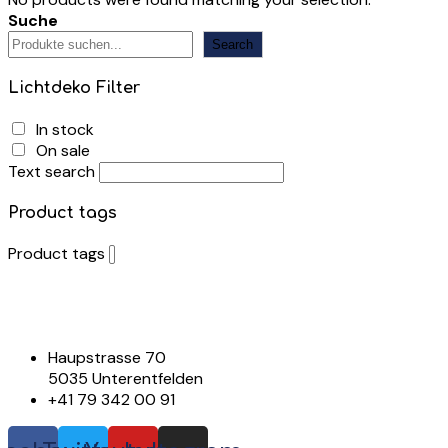
Suche
Search
Lichtdeko Filter
In stock
On sale
Text search
Product tags
Product tags
Haupstrasse 70
5035 Unterentfelden
+41 79 342 00 91