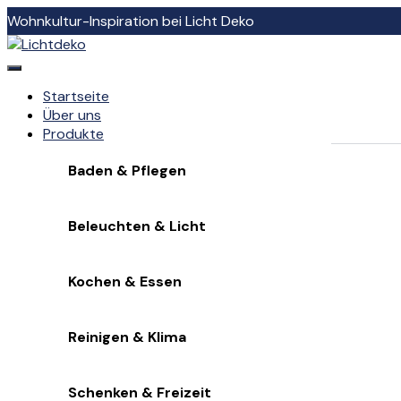
Skip
Wohnkultur-Inspiration bei Licht Deko
to
content
Startseite
Über uns
Produkte
Baden & Pflegen
Beleuchten & Licht
Kochen & Essen
Reinigen & Klima
Schenken & Freizeit