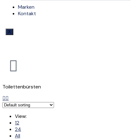
Marken
Kontakt
X
Toilettenbürsten
View:
12
24
All